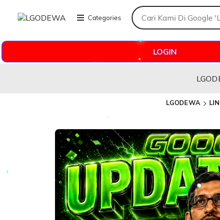
Skip
Search
to
LGODEWA
Categories
for
Content
items
or
shops
LOGIN
LGOD
LGODEWA
LI