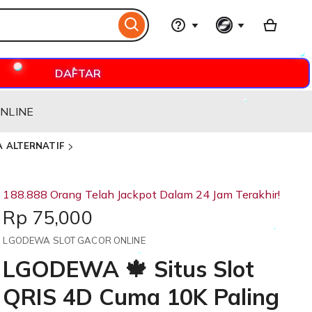
DAFTAR
NLINE
 ALTERNATIF
188.888 Orang Telah Jackpot Dalam 24 Jam Terakhir!
Price:
Rp 75,000
LGODEWA SLOT GACOR ONLINE
LGODEWA 🍁 Situs Slot
QRIS 4D Cuma 10K Paling