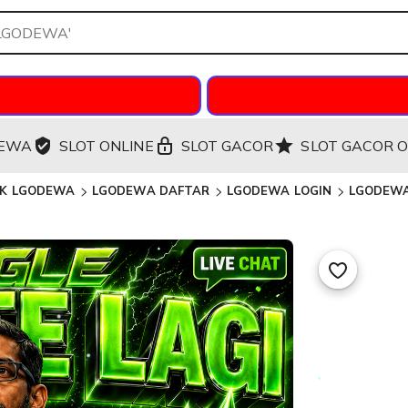
EWA
SLOT ONLINE
SLOT GACOR
SLOT GACOR O
NK LGODEWA
LGODEWA DAFTAR
LGODEWA LOGIN
LGODEWA