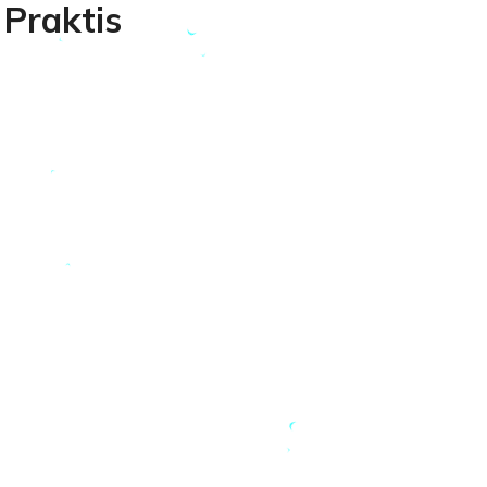
Praktis