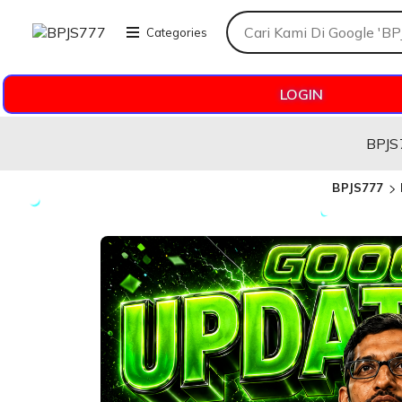
Skip
Search
to
BPJS777
Categories
for
Content
items
or
shops
LOGIN
BPJS
BPJS777